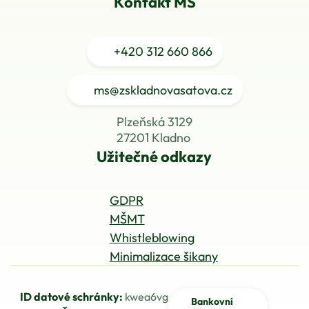
Kontakt MŠ
+420
312 660 866
ms@zskladnovasatova.cz
Plzeňská 3129
27201 Kladno
Užitečné odkazy
GDPR
MŠMT
Whistleblowing
Minimalizace šikany
ID datové schránky:
kwea6vg
Bankovní