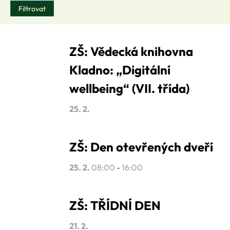
ZŠ: Vědecká knihovna
Kladno: „Digitální
wellbeing“ (VII. třída)
25. 2.
ZŠ: Den otevřených dveří
25. 2.
08:00
-
16:00
ZŠ: TŘÍDNÍ DEN
21. 2.