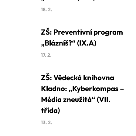
18. 2.
ZŠ: Preventivní program
„Blázníš?“ (IX.A)
17. 2.
ZŠ: Vědecká knihovna
Kladno: „Kyberkompas –
Média zneužitá“ (VII.
třída)
13. 2.