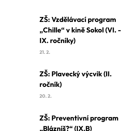
ZŠ: Vzdělávací program
„Chille“ v kině Sokol (VI. -
IX. ročníky)
21. 2.
ZŠ: Plavecký výcvik (II.
ročník)
20. 2.
ZŠ: Preventivní program
„Blázníš?“ (IX.B)