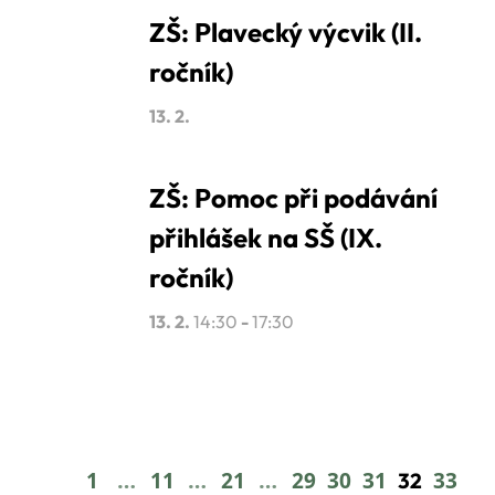
ZŠ: Plavecký výcvik (II.
ročník)
13. 2.
ZŠ: Pomoc při podávání
přihlášek na SŠ (IX.
ročník)
13. 2.
14:30
-
17:30
…
…
…
1
11
21
29
30
31
33
32