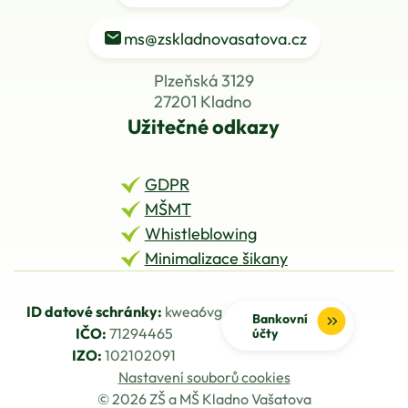
ms@zskladnovasatova.cz
Plzeňská 3129
27201 Kladno
Užitečné odkazy
GDPR
MŠMT
Whistleblowing
Minimalizace šikany
ID datové schránky:
kwea6vg
Bankovní
IČO:
71294465
účty
IZO:
102102091
Nastavení souborů cookies
© 2026 ZŠ a MŠ Kladno Vašatova