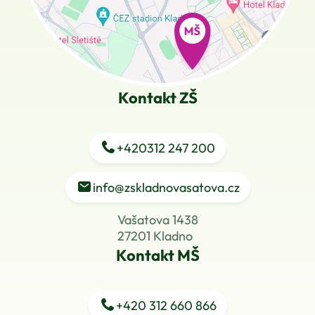
Kontakt ZŠ
+420
312 247 200
info@zskladnovasatova.cz
Vašatova 1438
27201 Kladno
Kontakt MŠ
+420
312 660 866