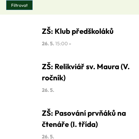
ZŠ: Klub předškoláků
26. 5.
15:00
-
ZŠ: Relikviář sv. Maura (V.
ročník)
26. 5.
ZŠ: Pasování prvňáků na
čtenáře (I. třída)
26. 5.