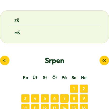
ZŠ
MŠ
Srpen
Po
Út
St
Čt
Pá
So
Ne
1
2
3
4
5
6
7
8
9
10
11
12
13
14
15
16