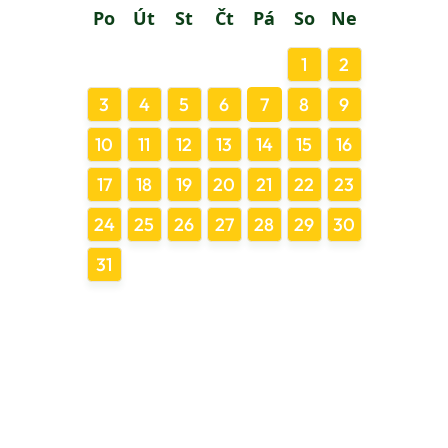
Po
Út
St
Čt
Pá
So
Ne
1
2
3
4
5
6
7
8
9
10
11
12
13
14
15
16
17
18
19
20
21
22
23
24
25
26
27
28
29
30
31