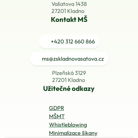
Vašatova 1438
27201 Kladno
Kontakt MŠ
+420
312 660 866
ms@zskladnovasatova.cz
Plzeňská 3129
27201 Kladno
Užitečné odkazy
GDPR
MŠMT
Whistleblowing
Minimalizace šikany