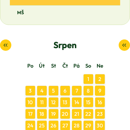
MŠ
Srpen
Po
Út
St
Čt
Pá
So
Ne
1
2
3
4
5
6
7
8
9
10
11
12
13
14
15
16
17
18
19
20
21
22
23
24
25
26
27
28
29
30