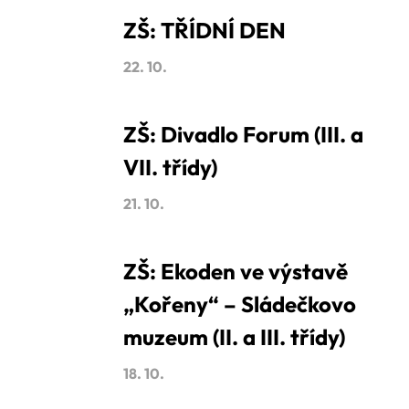
ZŠ: TŘÍDNÍ DEN
22. 10.
ZŠ: Divadlo Forum (III. a
VII. třídy)
21. 10.
ZŠ: Ekoden ve výstavě
„Kořeny“ – Sládečkovo
muzeum (II. a III. třídy)
18. 10.