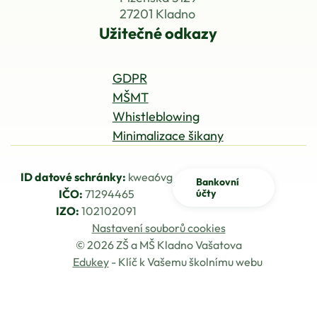
27201 Kladno
Užitečné odkazy
GDPR
MŠMT
Whistleblowing
Minimalizace šikany
ID datové schránky:
kwea6vg
Bankovní
IČO:
71294465
účty
IZO:
102102091
Nastavení souborů cookies
© 2026 ZŠ a MŠ Kladno Vašatova
Edukey
- Klíč k Vašemu školnímu webu