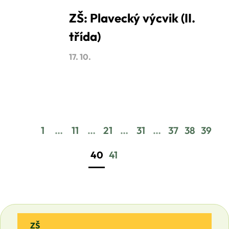
ZŠ: Plavecký výcvik (II.
třída)
17. 10.
…
…
…
…
1
11
21
31
37
38
39
40
41
ZŠ